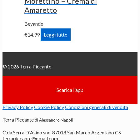
Morettino – Crema di
Amaretto
Bevande
€
14,99
Leggi tutto
© 2026
Terra Piccante
Scarica l'app
Privacy Policy
Cookie Policy
Condizioni generali di vendita
Terra Piccante
di Alessandro Napoli
C.da Serra D'Asino snc, 87018 San Marco Argentano CS
terrapiccante@gmail.com